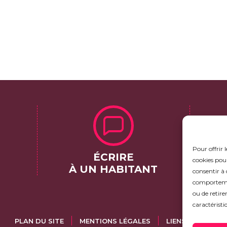
Pour offrir 
ÉCRIRE
cookies pour
À UN HABITANT
consentir à 
comportement
ou de retire
caractéristi
PLAN DU SITE
MENTIONS LÉGALES
LIENS UTILES