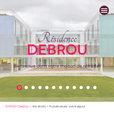
Résidence
DEBROU
Bienvenue dans votre maison de retraite !
EHPAD Debrou
>
Vos droits
>
Autoévaluez votre séjour