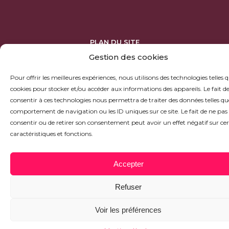
PLAN DU SITE
MENTIONS LÉGALES
Gestion des cookies
LIENS UTILES
Pour offrir les meilleures expériences, nous utilisons des technologies telles q
cookies pour stocker et/ou accéder aux informations des appareils. Le fait d
©2022 - TOUS DROITS RÉSERVÉS
À LA RÉSIDENCE DEBROU
consentir à ces technologies nous permettra de traiter des données telles qu
comportement de navigation ou les ID uniques sur ce site. Le fait de ne pas
consentir ou de retirer son consentement peut avoir un effet négatif sur ce
caractéristiques et fonctions.
Accepter
Refuser
Voir les préférences