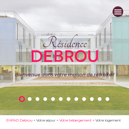
Résidence
DEBROU
Bienvenue dans votre maison de retraite !
EHPAD Debrou
>
Votre séjour
>
Votre hébergement
>
Votre logement