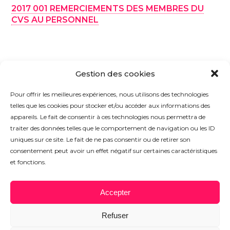
2017 001 REMERCIEMENTS DES MEMBRES DU
CVS AU PERSONNEL
Gestion des cookies
Pour offrir les meilleures expériences, nous utilisons des technologies
telles que les cookies pour stocker et/ou accéder aux informations des
appareils. Le fait de consentir à ces technologies nous permettra de
traiter des données telles que le comportement de navigation ou les ID
REVUE
ÉCRIRE
PLAN
uniques sur ce site. Le fait de ne pas consentir ou de retirer son
DE PRESSE
À UN HABITANT
D'ACCÈS
consentement peut avoir un effet négatif sur certaines caractéristiques
et fonctions.
Accepter
PLAN DU SITE
MENTIONS LÉGALES
Refuser
LIENS UTILES