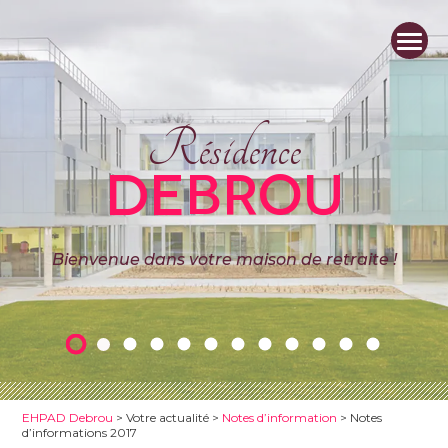
Résidence
DEBROU
Bienvenue dans votre maison de retraite !
EHPAD Debrou
>
Votre actualité
>
Notes d’information
>
Notes
d’informations 2017